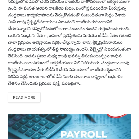
సమక్షంలో టీడీపీలో చేరిన విషయం రాజకీయ వాతావరణంలో ఆకర్షణీయంగా
ఉంది. ఈ ఘనత ఆయన రాజకీయ కుటుంబంలో ప్రముఖుడిగా మీరుస్తున్న
చంద్రబాబు కార్యకలాపాలను నేర్చుకోవడంతో సంబంధితంగా సిద్ధం చేశారు.
ఎంపీ లావు శ్రీకృష్ణదేవరాయలు ఎటువంటి రాజకీయ కుటుంబానికి
చేరుకున్నారని చెప్పుకోవడంలో చాలా సంబంధం ఉందని గుర్తించబడుతుంది.
ఆయన నిజమైన నేతగా , జనంలో ప్రతిష్ఠితుడు మరియు టీడీపీ నేతల గురించి
చాలా ప్రస్తుతం అభిప్రాయం వ్యక్తం చేస్తున్నారు. లావు శ్రీకృష్ణదేవరాయలు
చంద్రబాబు నాయకత్వంలో తీవ్ర సామర్ధ్యం ఉందని, వెబ్సైట్లో విజయవంతంగా
తెలిసింది. అతను ప్రజల మధ్య గాంధీ భవన్ను తీసుకుంటున్నట్లు కావున
రాజకీయ వాతావరణంలో ఆకర్షణీయంగా నిలిచిపోయారు. చంద్రబాబు లావు
శ్రీకృష్ణదేవరాయల పేరు టీడీపీ కి చేరిన సమయంలో రాజకీయ కట్టడానికి
కలిసిన వ్యక్తి. తెలంగాణాలో టీడీపీ నుంచి తెలంగాణ రాష్ట్రంలో అధికారం
చేతనం చేసేందుకు ప్రముఖ వ్యక్తి. ముఖ్యంగా…
READ MORE