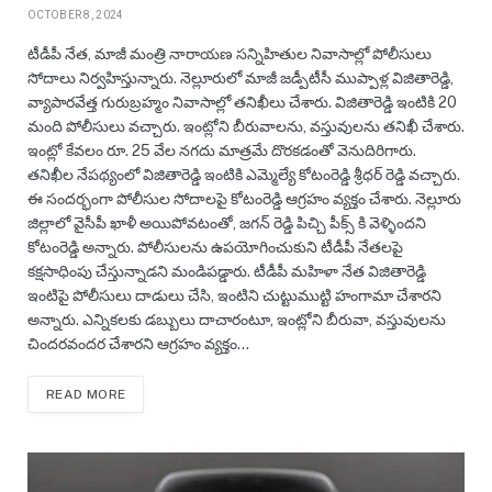
OCTOBER 8, 2024
టీడీపీ నేత, మాజీ మంత్రి నారాయణ సన్నిహితుల నివాసాల్లో పోలీసులు
సోదాలు నిర్వహిస్తున్నారు. నెల్లూరులో మాజీ జడ్పీటీసీ ముప్పాళ్ల విజితారెడ్డి,
వ్యాపారవేత్త గురుబ్రహ్మం నివాసాల్లో తనిఖీలు చేశారు. విజితారెడ్డి ఇంటికి 20
మంది పోలీసులు వచ్చారు. ఇంట్లోని బీరువాలను, వస్తువులను తనిఖీ చేశారు.
ఇంట్లో కేవలం రూ. 25 వేల నగదు మాత్రమే దొరకడంతో వెనుదిరిగారు.
తనిఖీల నేపథ్యంలో విజితారెడ్డి ఇంటికి ఎమ్మెల్యే కోటంరెడ్డి శ్రీధర్ రెడ్డి వచ్చారు.
ఈ సందర్భంగా పోలీసుల సోదాలపై కోటంరెడ్డి ఆగ్రహం వ్యక్తం చేశారు. నెల్లూరు
జిల్లాలో వైసీపీ ఖాళీ అయిపోవటంతో, జగన్ రెడ్డి పిచ్చి పీక్స్ కి వెళ్ళిందని
కోటంరెడ్డి అన్నారు. పోలీసులను ఉపయోగించుకుని టీడీపీ నేతలపై
కక్షసాధింపు చేస్తున్నాడని మండిపడ్డారు. టీడీపీ మహిళా నేత విజితారెడ్డి
ఇంటిపై పోలీసులు దాడులు చేసి, ఇంటిని చుట్టుముట్టి హంగామా చేశారని
అన్నారు. ఎన్నికలకు డబ్బులు దాచారంటూ, ఇంట్లోని బీరువా, వస్తువులను
చిందరవందర చేశారని ఆగ్రహం వ్యక్తం…
READ MORE