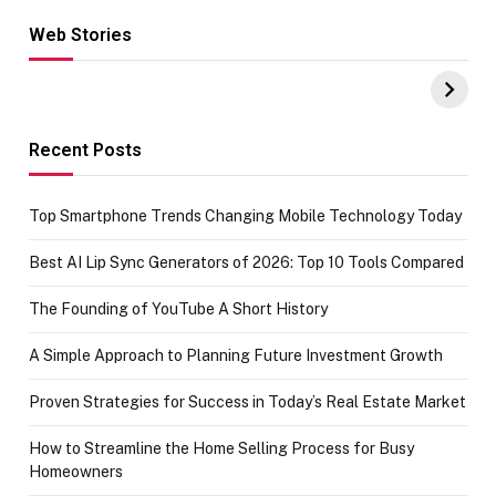
Web Stories
Hacks for Making
From the office
UPI Payments on
of IGR
Amazon with No
Celebrating
funds or Cards
73.49 target
achievement
Recent Posts
Top Smartphone Trends Changing Mobile Technology Today
Best AI Lip Sync Generators of 2026: Top 10 Tools Compared
The Founding of YouTube A Short History
A Simple Approach to Planning Future Investment Growth
Proven Strategies for Success in Today’s Real Estate Market
How to Streamline the Home Selling Process for Busy
Homeowners