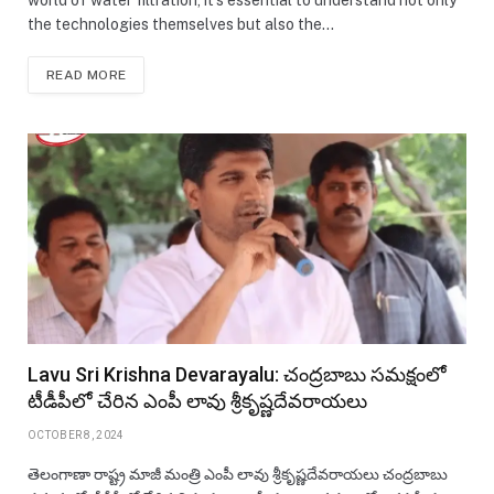
world of water filtration, it’s essential to understand not only
the technologies themselves but also the…
READ MORE
Lavu Sri Krishna Devarayalu: చంద్రబాబు సమక్షంలో
టీడీపీలో చేరిన ఎంపీ లావు శ్రీకృష్ణదేవరాయలు
OCTOBER 8, 2024
తెలంగాణా రాష్ట్ర మాజీ మంత్రి ఎంపీ లావు శ్రీకృష్ణదేవరాయలు చంద్రబాబు