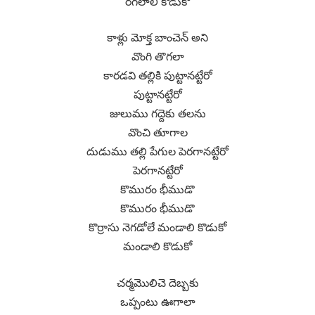
రగలాలి కొడుకో
కాళ్లు మోక్త బాంచెన్ అని
వొంగి తొగలా
కారడవి తల్లికి పుట్టానట్టేరో
పుట్టానట్టేరో
జులుము గద్దెకు తలను
వొంచి తూగాల
దుడుము తల్లి పేగుల పెరగానట్టేరో
పెరగానట్టేరో
కొమురం భీముడొ
కొమురం భీముడొ
కొర్రాసు నెగడోలే మండాలి కొడుకో
మండాలి కొడుకో
చర్మమొలిచె దెబ్బకు
ఒప్పంటు ఊగాలా