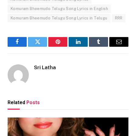
Komuram Bheemudo Telugu Song Lyrics in English
Komuram Bheemudo Telugu Song Lyrics in Telugu
RRR
Facebook
Twitter
Pinterest
LinkedIn
Tumblr
Email
Sri Latha
Related
Posts