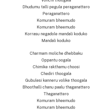
Vonchi thoogala
Dhudumu talli pegula peraganattero
Peraganattero
Komuram bheemudo
Komuram bheemudo
Korrasu negadole mandali koduko
Mandali koduko
Charmam moliche dhebbaku
Oppantu oogala
Chimike rakthamu choosi
Chediri thoogala
Gubulesi kanneru volike thoogala
Bhoothalli chanu paalu thaganattero
Thaganattero
Komuram bheemudo
Komuram bheemudo