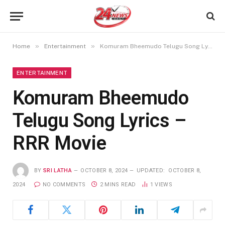
»
»
Home
Entertainment
Komuram Bheemudo Telugu Song Lyrics – RRR Movie
ENTERTAINMENT
Komuram Bheemudo
Telugu Song Lyrics –
RRR Movie
BY
SRI LATHA
OCTOBER 8, 2024
UPDATED:
OCTOBER 8,
2024
NO COMMENTS
2 MINS READ
1
VIEWS