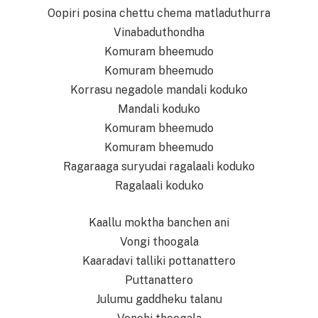
Oopiri posina chettu chema matladuthurra
Vinabaduthondha
Komuram bheemudo
Komuram bheemudo
Korrasu negadole mandali koduko
Mandali koduko
Komuram bheemudo
Komuram bheemudo
Ragaraaga suryudai ragalaali koduko
Ragalaali koduko
Kaallu moktha banchen ani
Vongi thoogala
Kaaradavi talliki pottanattero
Puttanattero
Julumu gaddheku talanu