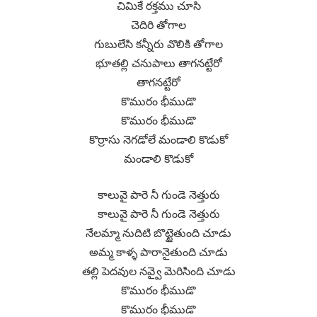
చిమికే రక్తము చూసి
చెదిరి తోగాల
గుబులేసి కన్నీరు వొలికి తోగాల
భూతల్లి చనుపాలు తాగనట్టేరో
తాగనట్టేరో
కొమురం భీముడొ
కొమురం భీముడొ
కొర్రాసు నెగడోలే మండాలి కొడుకో
మండాలి కొడుకో
కాలువై పారె నీ గుండె నెత్తురు
కాలువై పారె నీ గుండె నెత్తురు
నేలమ్మా నుదిటి బొట్టైతుంది చూడు
అమ్మ కాళ్ళ పారానైతుంది చూడు
తల్లి పెదవుల నవ్వై మెరిసింది చూడు
కొమురం భీముడొ
కొమురం భీముడొ