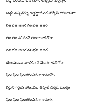
నడ్డి విరిచెడు చేవ చూసి అబ్బలు గుర్తొస్తారే
అద్దు వచ్చినోన్ని అడ్డద్దాముగ తొక్కేసి పోతాడురా
నజభజ జజర నజభజ జజర
గజ గజ వనికించే గజరాజాదిగోరా
నజభజ జజర నజభజ జజర
భుజములు జూలిపించే మొనగాడదిగోరా
ఘీం ఘీం ఘీంకరించిన ఐరావతమ్
గిర్రున గిర్రున తొండము తిప్పితే చిత్తడే మొత్తం
ఘీం ఘీం ఘీంకరించిన ఐరావతం