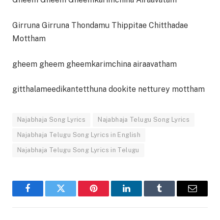
Girruna Girruna Thondamu Thippitae Chitthadae
Mottham
gheem gheem gheemkarimchina airaavatham
gitthalameedikantetthuna dookite netturey mottham
Najabhaja Song Lyrics
Najabhaja Telugu Song Lyrics
Najabhaja Telugu Song Lyrics in English
Najabhaja Telugu Song Lyrics in Telugu
Facebook
Twitter
Pinterest
LinkedIn
Tumblr
Email