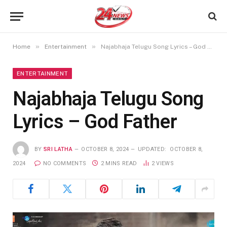
»
»
Home
Entertainment
Najabhaja Telugu Song Lyrics – God Father
ENTERTAINMENT
Najabhaja Telugu Song
Lyrics – God Father
BY
SRI LATHA
OCTOBER 8, 2024
UPDATED:
OCTOBER 8,
2024
NO COMMENTS
2 MINS READ
2
VIEWS