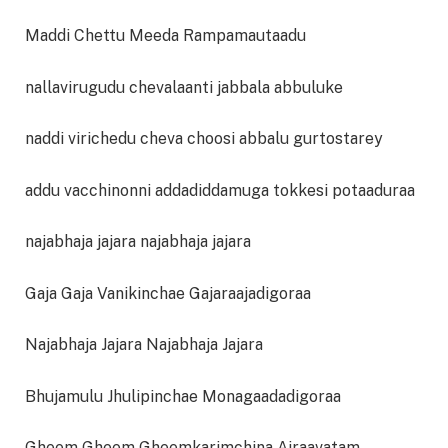
Maddi Chettu Meeda Rampamautaadu
nallavirugudu chevalaanti jabbala abbuluke
naddi virichedu cheva choosi abbalu gurtostarey
addu vacchinonni addadiddamuga tokkesi potaaduraa
najabhaja jajara najabhaja jajara
Gaja Gaja Vanikinchae Gajaraajadigoraa
Najabhaja Jajara Najabhaja Jajara
Bhujamulu Jhulipinchae Monagaadadigoraa
Gheem Gheem Gheemkarimchina Airaavatam