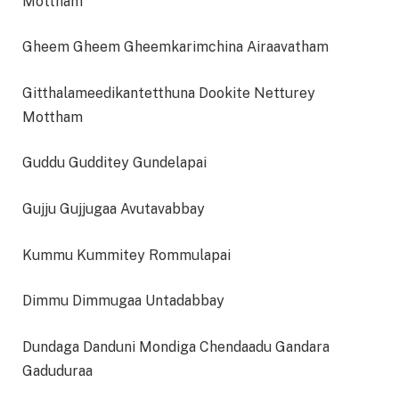
Mottham
Gheem Gheem Gheemkarimchina Airaavatham
Gitthalameedikantetthuna Dookite Netturey
Mottham
Guddu Gudditey Gundelapai
Gujju Gujjugaa Avutavabbay
Kummu Kummitey Rommulapai
Dimmu Dimmugaa Untadabbay
Dundaga Danduni Mondiga Chendaadu Gandara
Gaduduraa