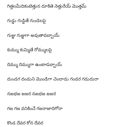
గిత్తలమీదికంటెత్తున దూకితె నెత్తురేయ్ మొత్తమ్
గుడ్డు గుడ్డితే గుండెలపై
గుజ్జు గుజ్జుగా అవుతావబ్బాయ్
కుమ్ము కుమ్మితే రోమ్ములపై
దిమ్ము దిమ్ముగా ఉంటాడబ్బాయ్
దుండగ దండుని మొండిగా చెందాడు గండర గడుదురా
నజభజ జజర నజభజ జజర
గజ గజ వనికించే గజరాజాదిగోరా
కొండ దేవర కోన దేవర