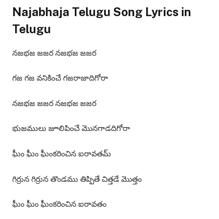
Najabhaja Telugu Song Lyrics in
Telugu
నజభజ జజర నజభజ జజర
గజ గజ వనికించే గజరాజాదిగోరా
నజభజ జజర నజభజ జజర
భుజములు జూలిపించే మొనగాడదిగోరా
ఘీం ఘీం ఘీంకరించిన ఐరావతమ్
గిర్రున గిర్రున తొండము తిప్పితే చిత్తడే మొత్తం
ఘీం ఘీం ఘీంకరించిన ఐరావతం