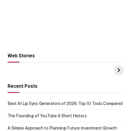
Web Stories
Hacks for Making
From the office
UPI Payments on
of IGR
Amazon with No
Celebrating
funds or Cards
73.49 target
achievement
Recent Posts
Best AI Lip Sync Generators of 2026: Top 10 Tools Compared
The Founding of YouTube A Short History
A Simple Approach to Planning Future Investment Growth