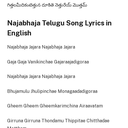
గిత్తలమీదికంటెత్తున దూకితె నెత్తురేయ్ మొత్తమ్
Najabhaja Telugu Song Lyrics in
English
Najabhaja Jajara Najabhaja Jajara
Gaja Gaja Vanikinchae Gajaraajadigoraa
Najabhaja Jajara Najabhaja Jajara
Bhujamulu Jhulipinchae Monagaadadigoraa
Gheem Gheem Gheemkarimchina Airaavatam
Girruna Girruna Thondamu Thippitae Chitthadae