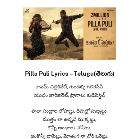
Pilla Puli Lyrics – Telugu(తెలుగు)
కావమ్ చిల్లికినేట్, గుండెల్ని గెలికెస్తేవీ,
యుధం జారిజినేట్, ప్రానాలు కుడిపెస్టివ్
పాలా సంధ్రాల లోహట్టు, దేవుల్లో పుట్నట్టు,
ముత్తం లా ఉన్నవే ముక్కట్టు,
కొన్నీ అంధాలు చోపేటు,
ఇంకొన్నీ ధాపెట్టు, మోతంగ నా నోర్ ఒరెట్టు,