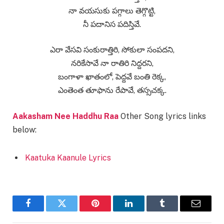
నా వయసుకు పగ్గాలు తెగ్గొట్టి,
నీ పదానిస పదిస్తివే.
ఎరా వేసవి సంకురాత్తిరి, సోకులా సంపదని,
నరికేసావే నా రాతిరి నిద్దరని,
బంగాళా ఖాతంలో, పెద్దవే బంతి రెక్క,
ఎంతెంత తూఫాను రేపావే, తస్సచక్క.
Aakasham Nee Haddhu Raa
Other Song lyrics links
below:
Kaatuka Kaanule Lyrics
Facebook
Twitter
Pinterest
LinkedIn
Tumblr
Email