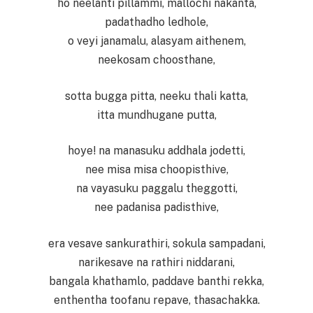
ho neelanti pillammi, mallochi nakanta,
padathadho ledhole,
o veyi janamalu, alasyam aithenem,
neekosam choosthane,
sotta bugga pitta, neeku thali katta,
itta mundhugane putta,
hoye! na manasuku addhala jodetti,
nee misa misa choopisthive,
na vayasuku paggalu theggotti,
nee padanisa padisthive,
era vesave sankurathiri, sokula sampadani,
narikesave na rathiri niddarani,
bangala khathamlo, paddave banthi rekka,
enthentha toofanu repave, thasachakka.