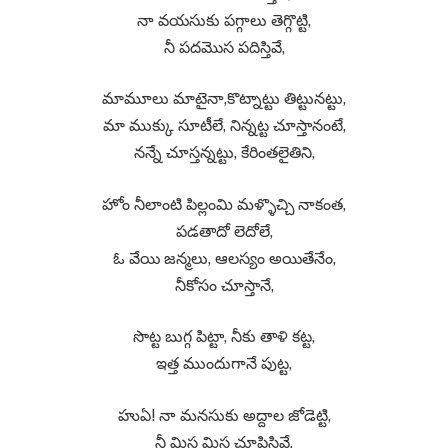
నా వయసుకు పగ్గాలు తెగ్గొట్టి,
నీ పదమొస పదిస్తివే,
మామూలు మాటైనా,కొట్నాట్టు తిట్టునట్టు,
మా ముక్కు సూటీలే, నిన్నట్ట చూస్తానంటే,
నన్నే చూస్తన్నట్టు, కేరింతలైతిని,
హోం నీలాంటి పిల్లంమి మళ్ళొచ్చి నాకంత,
పడతాదో లెదోలే,
ఓ వేయి జన్మలు, ఆలస్యం అయితేనేం,
నీకోసం చూస్తానే,
సొట్ట బుగ్గ పిట్టా, నీకు తాళి కట్ట,
ఇత్త ముందుగానే పుట్ట,
హుఏ! నా మనసుకు అద్దాల జోడెట్టి,
నీ మిస మిస చూపిస్తివే,