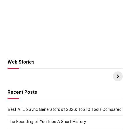
Web Stories
Hacks for Making
From the office
UPI Payments on
of IGR
Amazon with No
Celebrating
funds or Cards
73.49 target
achievement
Recent Posts
Best AI Lip Sync Generators of 2026: Top 10 Tools Compared
The Founding of YouTube A Short History