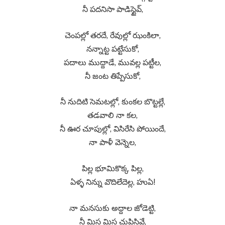
నీ పదనిసా పాడిస్టైవ్,
చెంపల్లో తరదే, రేవుల్లో ఝంకిలా,
నన్నాట్ట పట్టేసుకో,
పదాలు ముద్దాడే, మువల్ల పట్టీల,
నీ జంట తిప్పేసుకో,
నీ నుదిటి సెమటల్లో, కుంకల బొట్టల్లే,
తడవాలి నా కల,
నీ ఊర చూపుల్లో, విసిరేసి పోయిందే,
నా పాళీ వెన్నెల,
పిల్ల భూమికొక్క పిల్ల,
ఏళ్ళ నిన్ను వొదిలేదెల్ల, హుఏ!
నా మనసుకు అద్దాల జోడెట్టి,
నీ మిస మిస చుపిస్తివే,