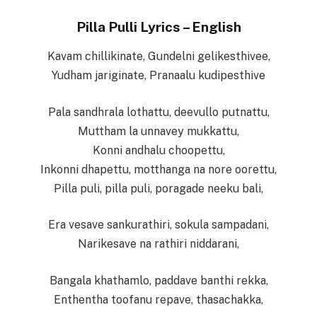
Pilla Pulli Lyrics – English
Kavam chillikinate, Gundelni gelikesthivee,
Yudham jariginate, Pranaalu kudipesthive
Pala sandhrala lothattu, deevullo putnattu,
Muttham la unnavey mukkattu,
Konni andhalu choopettu,
Inkonni dhapettu, motthanga na nore oorettu,
Pilla puli, pilla puli, poragade neeku bali,
Era vesave sankurathiri, sokula sampadani,
Narikesave na rathiri niddarani,
Bangala khathamlo, paddave banthi rekka,
Enthentha toofanu repave, thasachakka,