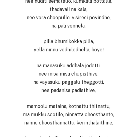
nee nuditi sematallo, kumkala bottalle,
thadavali na kala,
nee vora choopullo, visiresi poyindhe,
na pali vennela,
pilla bhumikokka pilla,
yella ninnu vodhiledhella, hoye!
na manasuku addhala jodetti,
nee misa misa chupisthive,
na vayasuku paggalu theggotti,
nee padanisa padisthive,
mamoolu mataina, kotnattu thitnattu,
ma mukku sootile, ninnatta choosthante,
nanne choosthannattu, kerinthalaithine,