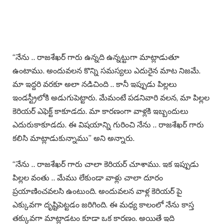
“నేను .. రాజశేఖర్ గారు ఉన్నది ఉన్నట్టుగా మాట్లాడుతూ
ఉంటాము. అందువలన కొన్ని సమస్యలు ఎదురైన మాట నిజమే.
మా ఇద్దరి వరకూ అలా నడిచింది .. కానీ ఇప్పుడు పిల్లలు
ఇండస్ట్రీలోకి అడుగుపెట్టారు. మేమంటే పడనివారి వలన, మా పిల్లల
కెరియర్ ఎఫెక్ట్ కాకూడదు. మా కారణంగా వాళ్లకి ఇబ్బందులు
ఎదురుకాకూడదు. ఈ విషయాన్ని గురించి నేను .. రాజశేఖర్ గారు
కలిసి మాట్లాడుకున్నాము” అని అన్నారు.
“నేను .. రాజశేఖర్ గారు చాలా కెరియర్ చూశాము. ఇక ఇప్పుడు
పిల్లల వంతు .. మేము లేకుండా వాళ్లు చాలా దూరం
ప్రయాణించవలసి ఉంటుంది. అందువలన వాళ్ల కెరియర్ పై
ఎక్కువగా దృష్టిపెట్టడం జరిగింది. ఈ మధ్య కాలంలో నేను కాస్త
తక్కువగా మాట్లాడటం కూడా ఒక కారణం. అయితే ఇది