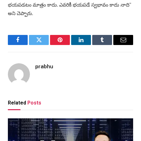
భయపడటం మాత్రం కాదు. ఎవరికీ భయపడే స్వభావం కాదు నాది”
అని చెప్పారు.
Facebook
Twitter
Pinterest
LinkedIn
Tumblr
Email
prabhu
Related
Posts