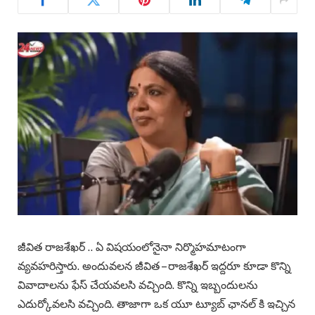
జీవిత రాజశేఖర్ .. ఏ విషయంలోనైనా నిర్మొహమాటంగా
వ్యవహరిస్తారు. అందువలన జీవిత – రాజశేఖర్ ఇద్దరూ కూడా కొన్ని
వివాదాలను ఫేస్ చేయవలసి వచ్చింది. కొన్ని ఇబ్బందులను
ఎదుర్కోవలసి వచ్చింది. తాజాగా ఒక యూ ట్యూబ్ ఛానల్ కి ఇచ్చిన