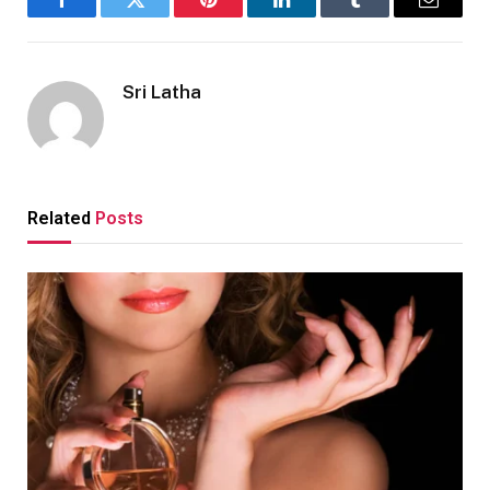
Facebook
Twitter
Pinterest
LinkedIn
Tumblr
Email
Sri Latha
Related
Posts