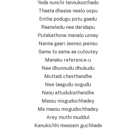
Yeda nunchi tannukosthado
Thaata dheese neelo oopu
Entha podugu potu gaadu
Raaneledu nee daridapu
Putakathone manalo unnay
Nanna gaari Jeenso jeensu
Same to same aa cutoutey
Manaku reference-u
Nee dhunnudu dhukudu
Muttadi chesthandhe
Nee laagudu oogudu
Nanu attudukisthandhe
Massu mogudochhadey
Ma massu mogudochhadey
Arey muthi muddul
Kanukichhi meesam guchhade