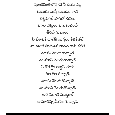
పులకరింతలొచ్చెనే నీ దయ వల్ల
కులుకు చుస్తే కులుమనాలి
పట్టపగలే పొగలో సెగలు
పూల రెక్కలు పులకించందే
తీరదే గుబులు
నీ మాటకి ధాటికి బుగ్గలు కితకితలే
నా ఆటకి పోటెత్తవ రాతిరి రాసి కథలే
మాసు మొగుడొచ్చాడే
మ మాస్ మొగుడొచ్చాడే
ఏ కొక రైక గ్యాప్ చూసి
గిల గిల గిచ్చాడే
మాసు మొగుడొచ్చాడే
మ మాస్ మొగుడొచ్చాడే
అరె మూతి ముద్దుల్
కానూకిచ్చి మీసం గుచ్చాడే