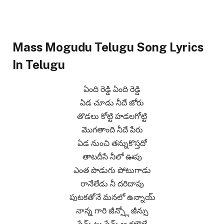
Mass Mogudu Telugu Song Lyrics
In Telugu
ఏంది రెడ్డి ఏంది రెడ్డి
ఏడ చూడు నీదే జోరు
తొడలు కోట్టి హడలగోట్టి
మొగతాంది నీదే పేరు
ఏడ నుంచి తన్నుకొస్తదో
తాటదీసే నీలో ఊపు
ఎంత పొడుగు పోటుగాడు
రానేలేడు నీ దరిదాపు
పుటకతోనే మనలో ఉన్నాయ్
నాన్న గారి జీన్స్లో జీన్సు