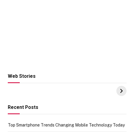
Web Stories
Hacks for Making
From the office
UPI Payments on
of IGR
Amazon with No
Celebrating
funds or Cards
73.49 target
achievement
Recent Posts
Top Smartphone Trends Changing Mobile Technology Today