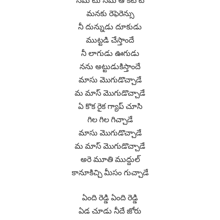
సేమ్ టు సేమ్ ఆ కటౌటే
మనకు రెఫెరెన్సు
నీ దున్నుడు దూకుడు
ముట్టడి చేస్తాందే
నీ లాగుడు ఊగుడు
నను అట్టుడుకిస్తాందే
మాసు మొగుడొచ్చాడే
మ మాస్ మొగుడొచ్చాడే
ఏ కొక రైక గ్యాప్ చూసి
గిల గిల గిచ్చాడే
మాసు మొగుడొచ్చాడే
మ మాస్ మొగుడొచ్చాడే
అరె మూతి ముద్దుల్
కానూకిచ్చి మీసం గుచ్చాడే
ఏంది రెడ్డి ఏంది రెడ్డి
ఏడ చూడు నీదే జోరు