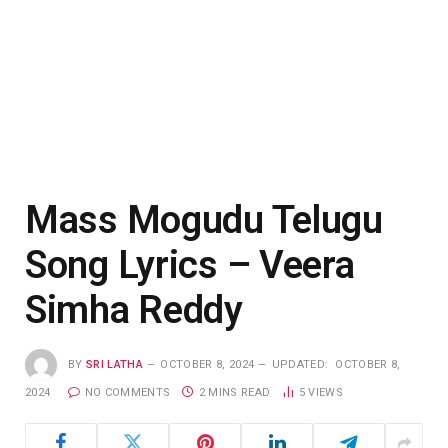
Mass Mogudu Telugu
Song Lyrics – Veera
Simha Reddy
BY
SRI LATHA
OCTOBER 8, 2024
UPDATED:
OCTOBER 8,
2024
NO COMMENTS
2 MINS READ
5
VIEWS