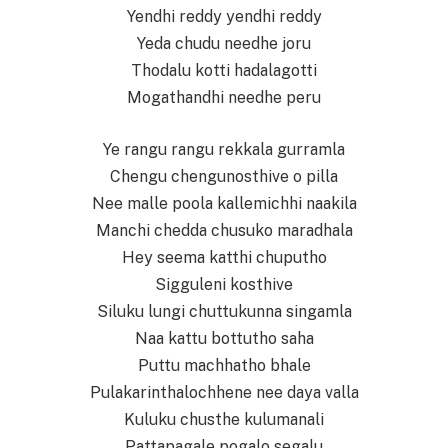
Yendhi reddy yendhi reddy
Yeda chudu needhe joru
Thodalu kotti hadalagotti
Mogathandhi needhe peru
Ye rangu rangu rekkala gurramla
Chengu chengunosthive o pilla
Nee malle poola kallemichhi naakila
Manchi chedda chusuko maradhala
Hey seema katthi chuputho
Sigguleni kosthive
Siluku lungi chuttukunna singamla
Naa kattu bottutho saha
Puttu machhatho bhale
Pulakarinthalochhene nee daya valla
Kuluku chusthe kulumanali
Pattapagale pogalo segalu