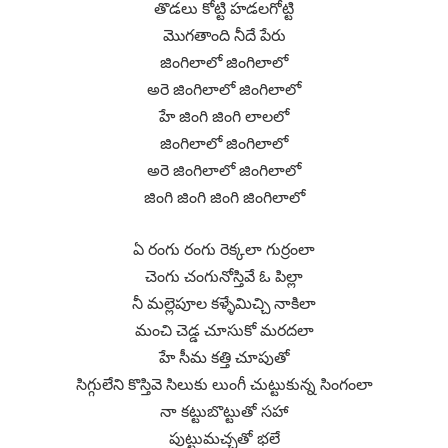
తొడలు కోట్టి హడలగోట్టి
మొగతాంది నీదే పేరు
జింగిలాలో జింగిలాలో
అరె జింగిలాలో జింగిలాలో
హే జింగి జింగి లాలలో
జింగిలాలో జింగిలాలో
అరె జింగిలాలో జింగిలాలో
జింగి జింగి జింగి జింగిలాలో
ఏ రంగు రంగు రెక్కలా గుర్రంలా
చెంగు చంగునోస్తివే ఓ పిల్లా
నీ మల్లెపూల కళ్ళేమిచ్చి నాకిలా
మంచి చెడ్డ చూసుకో మరదలా
హే సీమ కత్తి చూపుతో
సిగ్గులేని కొస్తివె సిలుకు లుంగీ చుట్టుకున్న సింగంలా
నా కట్టుబొట్టుతో సహా
పుట్టుమచ్చతో భలే