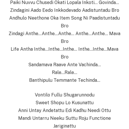
Paiki Nuvvu Chusedi Okati Lopala Inkoti… Govinda…
Zindagini Aado Eedo Inkkodevado Aadistuntadu Bro
Andhulo Neethone Oka Item Song Ni Paadistuntadu
Bro
Zindagi Anthe…Anthe…Anthe… Anthe…Anthe… Mava
Bro
Life Antha Inthe…Inthe…Inthe… Inthe…Inthe…Mava
Bro
Sandamava Raave Ante Vachinda…
Rale…Rale…
Banthipulu Temmante Techinda…
Vontilo Fullu Shugarunnodu
Sweet Shopu Lo Kusunattu
Anni Untay Andetattu Edi Kadhu Needi Ottu
Mandi Untarru Neeku Suttu Roju Functione
Jariginattu