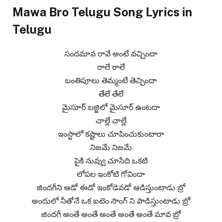
Mawa Bro Telugu Song Lyrics in
Telugu
సందమావ రావే అంటే వచ్చిందా
రాలే రాలే
బంతిపూలు తెమ్మంటే తెచ్చిందా
తేలే తేలే
మైసూర్ బజ్జిలో మైసూర్ ఉంటదా
చాల్లే చాల్లే
ఇంస్టాలో కష్టాలు చూపించుకుంటారా
నిజమే నిజమే
పైకి నువ్వు చూసేది ఒకటి
లోపల ఇంకోటి గోవిందా
జిందగీని ఆడో ఈడో ఇంకోడెవడో ఆడిస్తుంటాడు బ్రో
అందులో నీతోనే ఒక ఐటెం సాంగ్ ని పాడిస్తుంటాడు బ్రో
జిందగీ అంతే అంతే అంతే అంతే అంతే మావ బ్రో