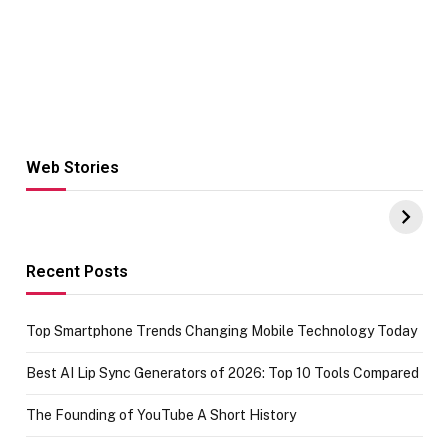
Web Stories
Hacks for Making
From the office
UPI Payments on
of IGR
Amazon with No
Celebrating
funds or Cards
73.49 target
achievement
Recent Posts
Top Smartphone Trends Changing Mobile Technology Today
Best AI Lip Sync Generators of 2026: Top 10 Tools Compared
The Founding of YouTube A Short History