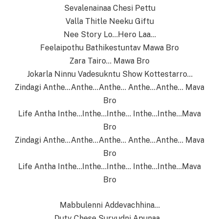
Sevalenainaa Chesi Pettu
Valla Thitle Neeku Giftu
Nee Story Lo…Hero Laa…
Feelaipothu Bathikestuntav Mawa Bro
Zara Tairo… Mawa Bro
Jokarla Ninnu Vadesukntu Show Kottestarro…
Zindagi Anthe…Anthe…Anthe… Anthe…Anthe… Mava
Bro
Life Antha Inthe…Inthe…Inthe… Inthe…Inthe…Mava
Bro
Zindagi Anthe…Anthe…Anthe… Anthe…Anthe… Mava
Bro
Life Antha Inthe…Inthe…Inthe… Inthe…Inthe…Mava
Bro
Mabbulenni Addevachhina…
Duty Chese Suryudni Apunaa…