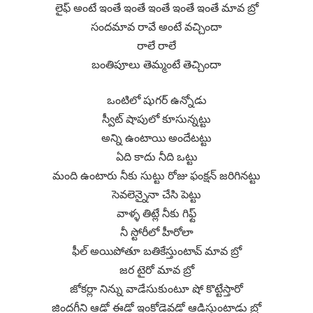
లైఫ్ అంటే ఇంతే ఇంతే ఇంతే ఇంతే ఇంతే మావ బ్రో
సందమావ రావే అంటే వచ్చిందా
రాలే రాలే
బంతిపూలు తెమ్మంటే తెచ్చిందా
ఒంటిలో షుగర్ ఉన్నోడు
స్వీట్ షాపులో కూసున్నట్టు
అన్ని ఉంటాయి అందేటట్టు
ఏది కాదు నీది ఒట్టు
మంది ఉంటారు నీకు సుట్టు రోజు ఫంక్షన్ జరిగినట్టు
సెవలెన్నైనా చేసి పెట్టు
వాళ్ళ తిట్లే నీకు గిఫ్ట్
నీ స్టోరీలో హీరోలా
ఫీల్ అయిపోతూ బతికేస్తుంటావ్ మావ బ్రో
జర టైరో మావ బ్రో
జోకర్లా నిన్ను వాడేసుకుంటూ షో కొట్టేస్తారో
జిందగీని ఆడో ఈడో ఇంకోడెవడో ఆడిస్తుంటాడు బ్రో