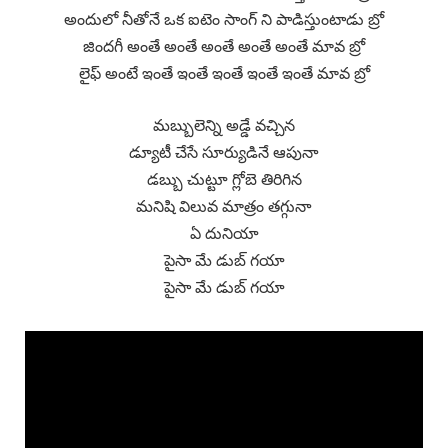
అందులో నీతోనే ఒక ఐటెం సాంగ్ ని పాడిస్తుంటాడు బ్రో
జిందగీ అంతే అంతే అంతే అంతే అంతే మావ బ్రో
లైఫ్ అంటే ఇంతే ఇంతే ఇంతే ఇంతే ఇంతే మావ బ్రో
మబ్బులెన్ని అడ్డే వచ్చిన
డ్యూటీ చేసే సూర్యుడినే ఆపునా
డబ్బు చుట్టూ గ్లోబె తిరిగిన
మనిషి విలువ మాత్రం తగ్గునా
ఏ దునియా
పైసా మే డుబ్ గయా
పైసా మే డుబ్ గయా