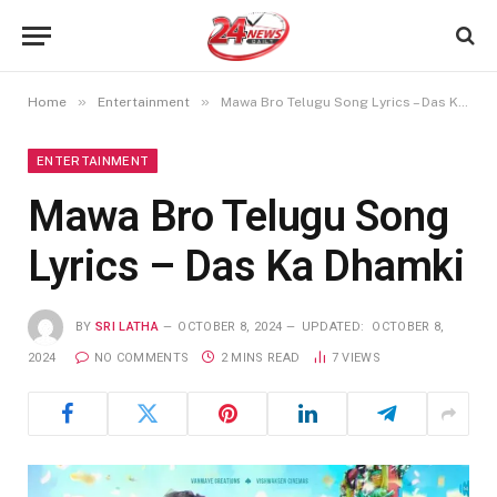
»
»
Home
Entertainment
Mawa Bro Telugu Song Lyrics – Das Ka Dhamki
ENTERTAINMENT
Mawa Bro Telugu Song
Lyrics – Das Ka Dhamki
BY
SRI LATHA
OCTOBER 8, 2024
UPDATED:
OCTOBER 8,
2024
NO COMMENTS
2 MINS READ
7
VIEWS